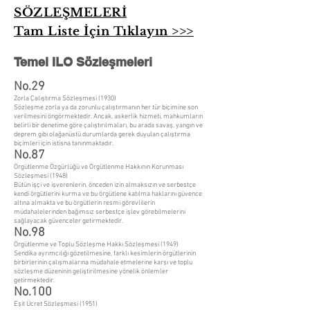
SÖZLEŞMELERİ
Tam Liste İçin Tıklayın >>>
Temel ILO Sözleşmeleri
No.29
Zorla Çalıştırma Sözleşmesi (1930)
Sözleşme zorla ya da zorunlu çalıştırmanın her tür biçimine son
verilmesini öngörmektedir. Ancak, askerlik hizmeti, mahkumların
belirli bir denetime göre çalıştırılmaları, bu arada savaş, yangın ve
deprem gibi olağanüstü durumlarda gerek duyulan çalıştırma
biçimleri için istisna tanınmaktadır.
No.87
Örgütlenme Özgürlüğü ve Örgütlenme Hakkının Korunması
Sözleşmesi (1948)
Bütün işçi ve işverenlerin, önceden izin almaksızın ve serbestçe
kendi örgütlerini kurma ve bu örgütlene katılma haklarını güvence
altına almakta ve bu örgütlerin resmi görevlilerin
müdahalelerinden bağımsız serbestçe işlev görebilmelerini
sağlayacak güvenceler getirmektedir.
No.98
Örgütlenme ve Toplu Sözleşme Hakkı Sözleşmesi (1949)
Sendika ayrımcılığı gözetilmesine, farklı kesimlerin örgütlerinin
birbirlerinin çalışmalarına müdahale etmelerine karşı ve toplu
sözleşme düzeninin geliştirilmesine yönelik önlemler
getirmektedir.
No.100
Eşit Ücret Sözleşmesi (1951)