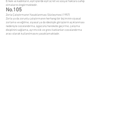
Erkek ve kadınların, eşit işlerde eşit ücret ve sosyal haklara sahip
olmalarını öngörmektedir.
No.105
Zorla Çalıştırmanın Yasaklanması Sözleşmesi (1957)
Zorla ya da zorunlu çalıştırmanın herhangi bir biçiminin siyasal
zorlama ve eğitme, siyasal ya da ideolojik görüşlerin açıklanması
nedeniyle cezalandırma, işgücünü harekete geçirme, çalışma
disiplinini sağlama, ayrımcılık ve grevi katılanları cezalandırma
aracı olarak kullanılmasını yasaklamaktadır.
No.111
Ayrımcılık (İstihdam ve Meslek) Sözleşmesi (1958)
İş verme, eğitim ve çalışma koşullarının düzenlenmesinde ırk, renk,
cinsiyet,din, siyasal görüş, ulusal kimlik ve sosyal köken temelinde
ayrımcılık yapılmasının ulusal politikalarla önlenmesi, fırsat ve
uygulama alanında eşitliği geliştirme çağrısında bulunmaktadır.
No.138
Asgari Yaş Sözleşmesi (1973)
İşe kabulde asgari yaşın zorunlu temel eğitimin tamamlandığı
yaştan daha düşük olamayacağını öngörerek çocuk işçiliğinin
ortadan kaldırılmasını amaçlamaktadır.
No.182
Çocuk İşçiliğinin En kötü Biçimleri Sözleşmesi (1999)
Çocuk işçiliğinin en kötü biçimlerinin acilen ve etkili biçimde ortadan
kaldırılmasını sağlayacak önlemlerin alınmasını öngörmektedir.
Çocuk işçiliğinin en kötü biçimleri arasında kölelik ve benzeri
koşullarda çalıştırılma, silahlı çatışmalarda kullanılmak üzere
zorla askere alınma, fuhuş ve pornografi amaçlarıyla ve yasa dışı
işlerde kullanılma ve bu arada çocukların sağlığına, güvenliğine ve
ahlaki değerlerine zarar verecek işler yer almaktadır.
info@mevzuisg.com