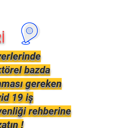
İ
yerlerinde
törel bazda
nması gereken
id 19 iş
enliği rehberine
atın !