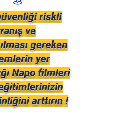
güvenliği riskli
ranış ve
ılması gereken
emlerin yer
ığı Napo filmleri
 eğitimlerinizin
nliğini arttırın !