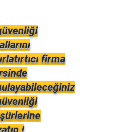
güvenliği
allarını
ırlatırtıcı firma
rsinde
ulayabileceğiniz
güvenliği
şürlerine
atın !