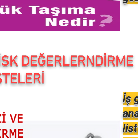
İSK DEĞERLERNDİRME
STELERİ
İş 
ana
lis