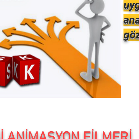
uyg
ana
göz
Ğİ ANİMASYON FİLMERİ