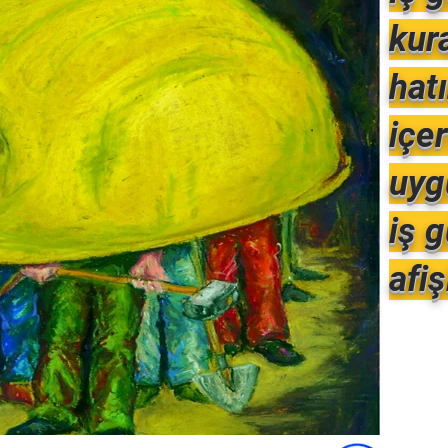
kura
hatı
içe
uyg
iş g
afiş