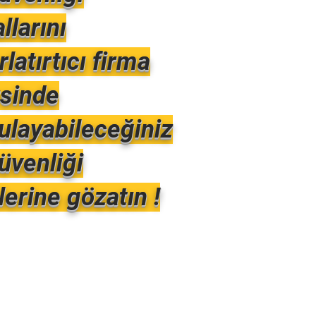
llarını
rlatırtıcı firma
rsinde
ulayabileceğiniz
üvenliği
lerine gözatın !