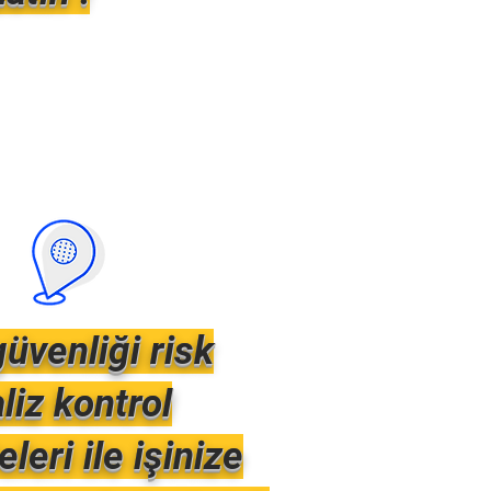
güvenliği risk
liz kontrol
teleri ile işinize