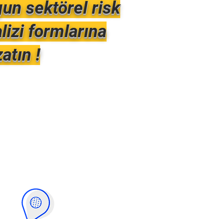
un sektörel risk
lizi formlarına
atın !