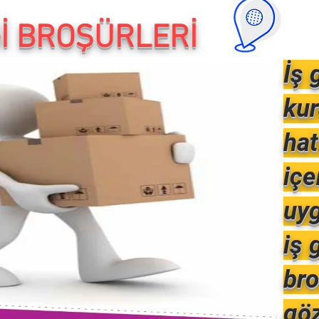
Ğİ BROŞÜRLERİ
İş 
kur
hat
içe
uyg
iş 
bro
göz