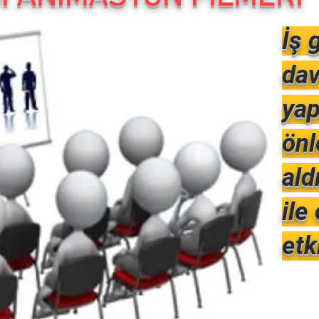
İş 
dav
yap
önl
ald
ile
etki