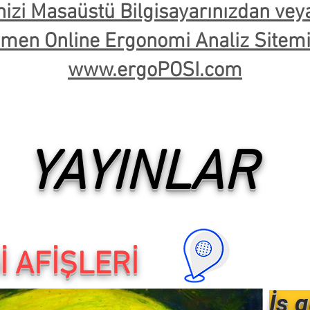
nizi Masaüstü Bilgisayarınızdan ve
emen Online Ergonomi Analiz Sitemiz
www.ergoPOSI.com
YAYINLAR
İ AFİŞLERİ
İş 