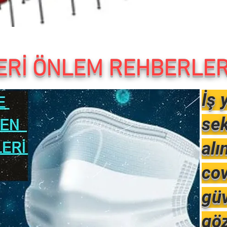
YERİ ÖNLEM REHBERLER
İş 
sek
alı
cov
güv
göz